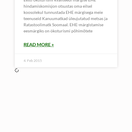
hindamiskomisjon otsustas oma eilsel
koosolekul tunnustada EHE märgisega meie
teenuseid Kanuumatkad üleujutatud metsas ja
Ratastoolimatk Soomaal. EHE-märgistamise
eesmärgiks on ökoturismi põhimõtete
READ MORE »
4. Feb 2015