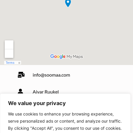
info@soomaa.com
Aivar Ruukel
+372 506 1896
We value your privacy
We use cookies to enhance your browsing experience,
Algis Martsoo
serve personalized ads or content, and analyze our traffic.
+372 514 7572
By clicking "Accept All", you consent to our use of cookies.